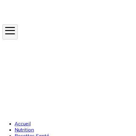
Instagram
En ce moment
Canicule
Cancer de la peau
Apnée du sommeil
Moustique tigre
Accueil
Nutrition
Recettes Santé