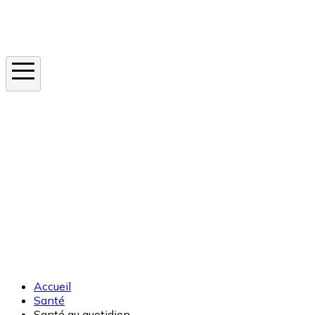
Instagram
En ce moment
Canicule
Cancer de la peau
Apnée du sommeil
Moustique tigre
Accueil
Santé
Santé au quotidien