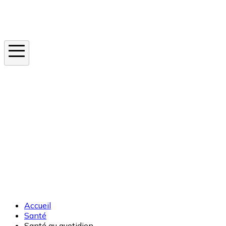
Instagram
En ce moment
Canicule
Cancer de la peau
Apnée du sommeil
Moustique tigre
Accueil
Santé
Santé au quotidien