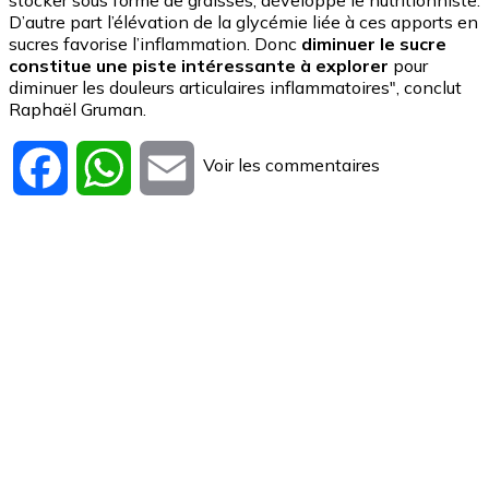
stocker sous forme de graisses, développe le nutritionniste.
D’autre part l’élévation de la glycémie liée à ces apports en
sucres favorise l’inflammation. Donc
diminuer le sucre
constitue une piste intéressante à explorer
pour
diminuer les douleurs articulaires inflammatoires", conclut
Raphaël Gruman.
Voir les commentaires
Facebook
WhatsApp
Email