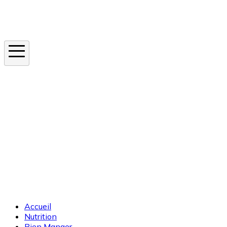
Instagram
En ce moment
Canicule
Cancer de la peau
Apnée du sommeil
Moustique tigre
Accueil
Nutrition
Bien Manger