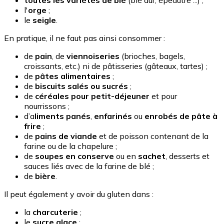
toutes les variétés de blé
(blé dur, épeautre ...) ;
l'
orge
;
le
seigle
.
En pratique, il ne faut pas ainsi consommer :
de
pain
, de
viennoiseries
(brioches, bagels,
croissants, etc.) ni de pâtisseries (gâteaux, tartes) ;
de
pâtes alimentaires
;
de
biscuits salés ou sucrés
;
de
céréales pour petit-déjeuner
et pour
nourrissons ;
d’a
liments panés
,
enfarinés
ou
enrobés de pâte à
frire
;
de
pains de viande
et de poisson contenant de la
farine ou de la chapelure ;
de
soupes en conserve
ou en
sachet
, desserts et
sauces liés avec de la farine de blé ;
de
bière
.
Il peut également y avoir du gluten dans :
la
charcuterie
;
le
sucre glace
;