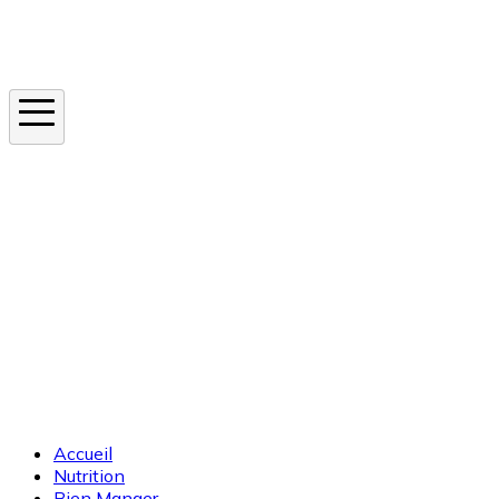
Instagram
En ce moment
Canicule
Cancer de la peau
Apnée du sommeil
Moustique tigre
Accueil
Nutrition
Bien Manger