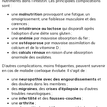
nutriments dans l’intestin. Les principales complications
sont :
une
malnutrition
provoquant une fatigue, un
amaigrissement, une faiblesse musculaire et des
carences ;
une
intolérance au lactose
qui disparaît après
l’adoption d’une diète sans gluten ;
une
anémie
par mauvaise absorption du fer ;
une
ostéoporose
par mauvaise assimilation du
calcium et de la vitamine D ;
des
calculs rénaux
en raison d’une absorption
anormale des oxalates.
D’autres complications, moins fréquentes, peuvent survenir
en cas de maladie coeliaque évoluée. Il s'agit de :
une
neuropathie avec des engourdissements
et
des douleurs dans les membres ;
des
migraines
, des
crises d’épilepsie
ou d’autres
troubles neurologiques ;
une
infertilité
et des
fausses-couches
;
une
arthrite
;