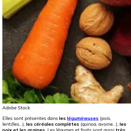
Adobe Stock
Elles sont présentes dans
les
légumineuses
(pois,
lentilles…),
les céréales complètes
(quinoa, avoine…),
les
noix et les graines.
Les légumes et fruits sont aussi
très