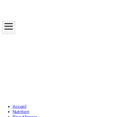
Instagram
En ce moment
Canicule
Cancer de la peau
Apnée du sommeil
Moustique tigre
Accueil
Nutrition
Bien Manger