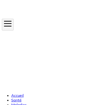
Instagram
En ce moment
Canicule
Cancer de la peau
Apnée du sommeil
Moustique tigre
Accueil
Santé
Maladies