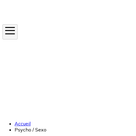
Instagram
En ce moment
Canicule
Cancer de la peau
Apnée du sommeil
Moustique tigre
Accueil
Psycho / Sexo