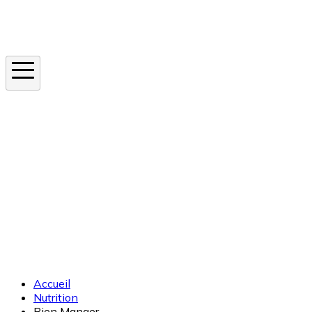
Instagram
En ce moment
Canicule
Cancer de la peau
Apnée du sommeil
Moustique tigre
Accueil
Nutrition
Bien Manger