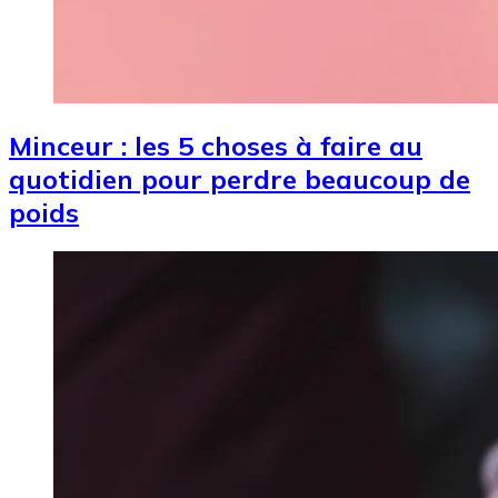
Minceur : les 5 choses à faire au
quotidien pour perdre beaucoup de
poids
Image