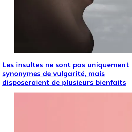
Les insultes ne sont pas uniquement
synonymes de vulgarité, mais
disposeraient de plusieurs bienfaits
Image