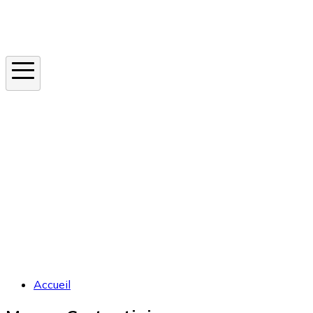
Instagram
En ce moment
Canicule
Cancer de la peau
Apnée du sommeil
Moustique tigre
Accueil