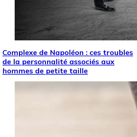
Complexe de Napoléon : ces troubles
de la personnalité associés aux
hommes de petite taille
Image