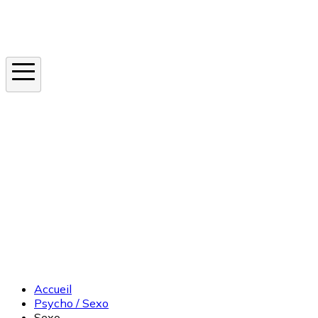
Instagram
En ce moment
Canicule
Cancer de la peau
Apnée du sommeil
Moustique tigre
Accueil
Psycho / Sexo
Sexo