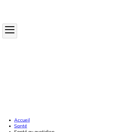
Instagram
En ce moment
Canicule
Cancer de la peau
Apnée du sommeil
Moustique tigre
Accueil
Santé
Santé au quotidien