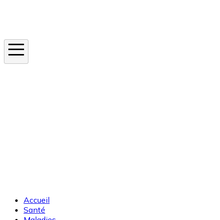
Instagram
En ce moment
Canicule
Cancer de la peau
Apnée du sommeil
Moustique tigre
Accueil
Santé
Maladies