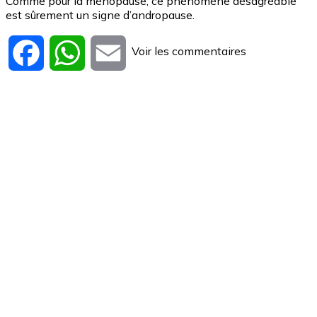
Comme pour la ménopause, ce phénomène désagréable
est sûrement un signe d’andropause.
Voir les commentaires
Facebook
WhatsApp
Email