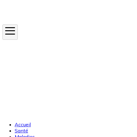
Instagram
En ce moment
Canicule
Cancer de la peau
Apnée du sommeil
Moustique tigre
Accueil
Santé
Maladies