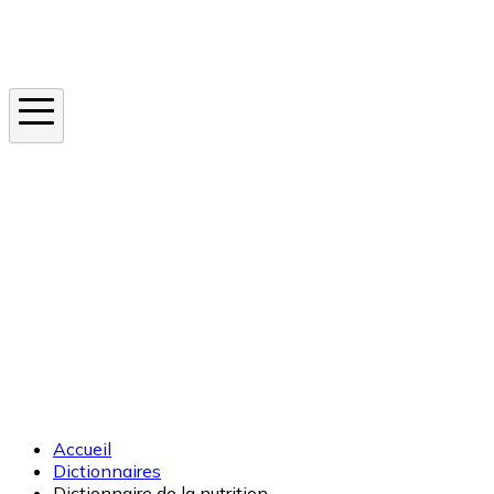
Instagram
En ce moment
Canicule
Cancer de la peau
Apnée du sommeil
Moustique tigre
Accueil
Dictionnaires
Dictionnaire de la nutrition