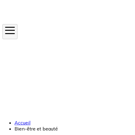
Instagram
En ce moment
Canicule
Cancer de la peau
Apnée du sommeil
Moustique tigre
Accueil
Bien-être et beauté