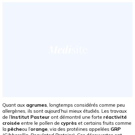
Quant aux
agrumes
, longtemps considérés comme peu
allergènes, ils sont aujourd’hui mieux étudiés. Les travaux
de l’
Institut Pasteur
ont démontré une forte
réactivité
croisée
entre le pollen de
cyprès
et certains fruits comme
la
pêche
ou l’
orange
, via des protéines appelées
GRP
(
Gibberellin-Regulated Proteins
). Ces découvertes ont