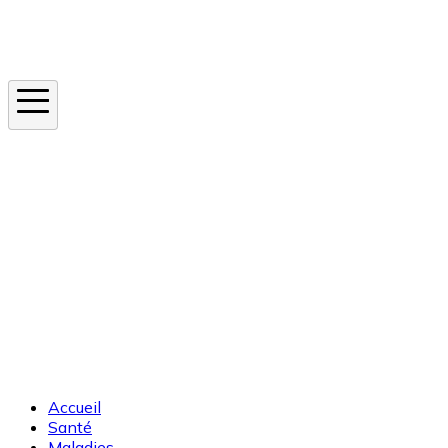
Instagram
En ce moment
Canicule
Cancer de la peau
Apnée du sommeil
Moustique tigre
Accueil
Santé
Maladies