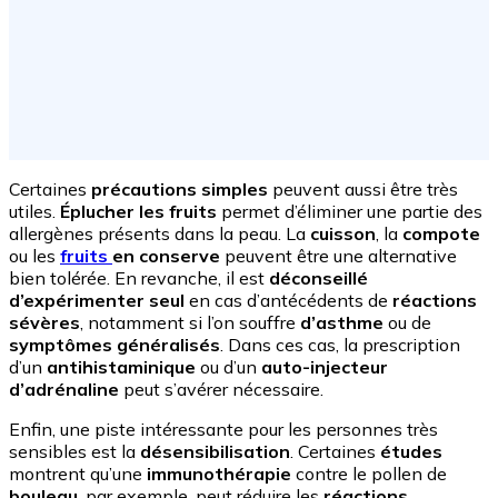
Certaines
précautions simples
peuvent aussi être très
utiles.
Éplucher les fruits
permet d’éliminer une partie des
allergènes présents dans la peau. La
cuisson
, la
compote
ou les
fruits
en conserve
peuvent être une alternative
bien tolérée. En revanche, il est
déconseillé
d’expérimenter seul
en cas d’antécédents de
réactions
sévères
, notamment si l’on souffre
d’asthme
ou de
symptômes généralisés
. Dans ces cas, la prescription
d’un
antihistaminique
ou d’un
auto-injecteur
d’adrénaline
peut s’avérer nécessaire.
Enfin, une piste intéressante pour les personnes très
sensibles est la
désensibilisation
. Certaines
études
montrent qu’une
immunothérapie
contre le pollen de
bouleau
, par exemple, peut réduire les
réactions