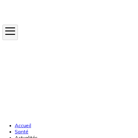
Instagram
En ce moment
Canicule
Cancer de la peau
Apnée du sommeil
Moustique tigre
Accueil
Santé
Actualités