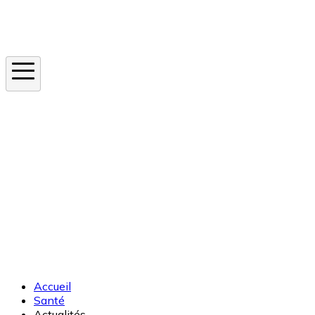
Instagram
En ce moment
Canicule
Cancer de la peau
Apnée du sommeil
Moustique tigre
Accueil
Santé
Actualités