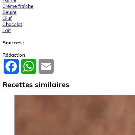
Crème fraîche
Beurre
Œuf
Chocolat
Lait
Sources :
Rédaction
Facebook
WhatsApp
Email
Recettes similaires
Image