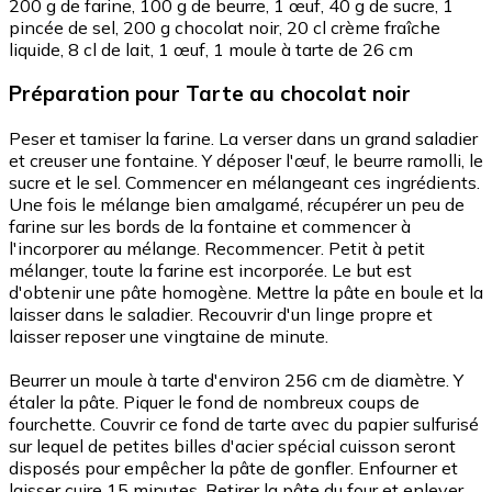
200 g de farine, 100 g de beurre, 1 œuf, 40 g de sucre, 1
pincée de sel, 200 g chocolat noir, 20 cl crème fraîche
liquide, 8 cl de lait, 1 œuf, 1 moule à tarte de 26 cm
Préparation
pour Tarte au chocolat noir
Peser et tamiser la farine. La verser dans un grand saladier
et creuser une fontaine. Y déposer l'œuf, le beurre ramolli, le
sucre et le sel. Commencer en mélangeant ces ingrédients.
Une fois le mélange bien amalgamé, récupérer un peu de
farine sur les bords de la fontaine et commencer à
l'incorporer au mélange. Recommencer. Petit à petit
mélanger, toute la farine est incorporée. Le but est
d'obtenir une pâte homogène. Mettre la pâte en boule et la
laisser dans le saladier. Recouvrir d'un linge propre et
laisser reposer une vingtaine de minute.
Beurrer un moule à tarte d'environ 256 cm de diamètre. Y
étaler la pâte. Piquer le fond de nombreux coups de
fourchette. Couvrir ce fond de tarte avec du papier sulfurisé
sur lequel de petites billes d'acier spécial cuisson seront
disposés pour empêcher la pâte de gonfler. Enfourner et
laisser cuire 15 minutes. Retirer la pâte du four et enlever