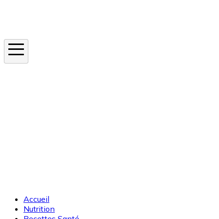
Instagram
En ce moment
Canicule
Cancer de la peau
Apnée du sommeil
Moustique tigre
Accueil
Nutrition
Recettes Santé