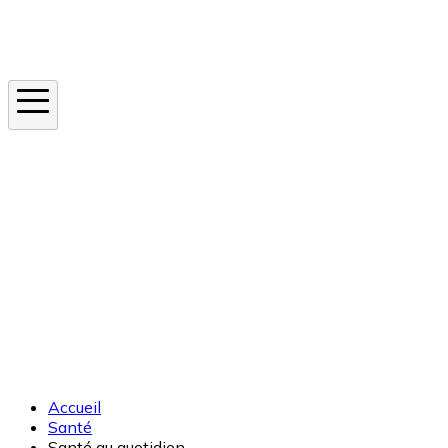
Instagram
En ce moment
Canicule
Cancer de la peau
Apnée du sommeil
Moustique tigre
Accueil
Santé
Santé au quotidien