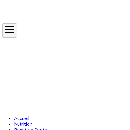
Instagram
En ce moment
Canicule
Cancer de la peau
Apnée du sommeil
Moustique tigre
Accueil
Nutrition
Recettes Santé