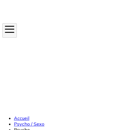
Instagram
En ce moment
Canicule
Cancer de la peau
Apnée du sommeil
Moustique tigre
Accueil
Psycho / Sexo
Psycho