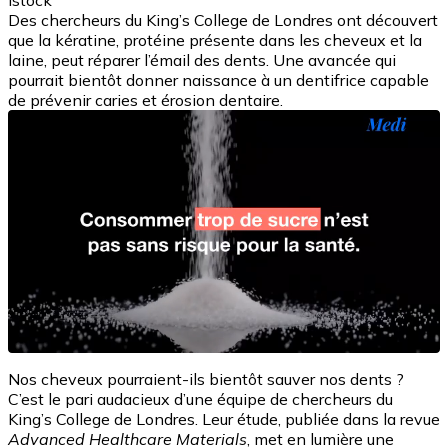
Istock
Des chercheurs du King’s College de Londres ont découvert
que la kératine, protéine présente dans les cheveux et la
laine, peut réparer l’émail des dents. Une avancée qui
pourrait bientôt donner naissance à un dentifrice capable
de prévenir caries et érosion dentaire.
Nos cheveux pourraient-ils bientôt sauver nos dents ?
C’est le pari audacieux d’une équipe de chercheurs du
King’s College de Londres. Leur étude, publiée dans la revue
Advanced Healthcare Materials
, met en lumière une