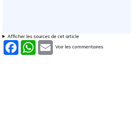
Afficher les sources de cet article
Voir les commentaires
Facebook
WhatsApp
Email