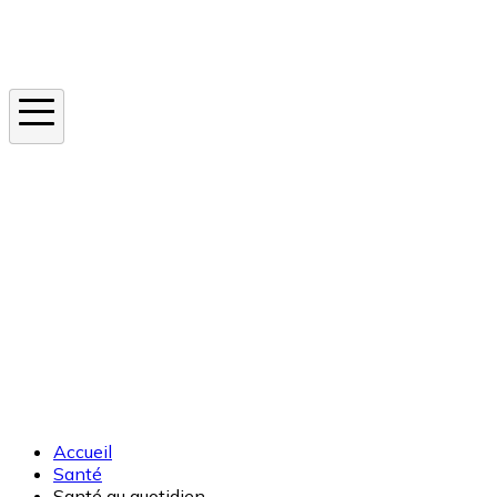
Instagram
En ce moment
Canicule
Cancer de la peau
Apnée du sommeil
Moustique tigre
Accueil
Santé
Santé au quotidien