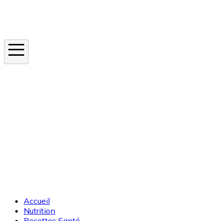
Instagram
En ce moment
Canicule
Cancer de la peau
Apnée du sommeil
Moustique tigre
Accueil
Nutrition
Recettes Santé