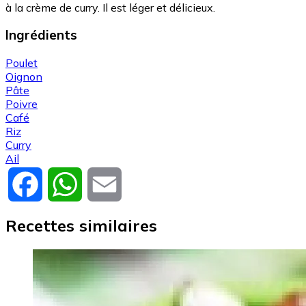
à la crème de curry. Il est léger et délicieux.
Ingrédients
Poulet
Oignon
Pâte
Poivre
Café
Riz
Curry
Ail
Facebook
WhatsApp
Email
Recettes similaires
Image