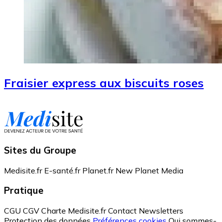
Fraisier express aux biscuits roses
Sites du Groupe
Medisite.fr
E-santé.fr
Planet.fr
New Planet Media
Pratique
CGU
CGV
Charte Medisite.fr
Contact
Newsletters
Protection des données
Préférences cookies
Qui sommes-