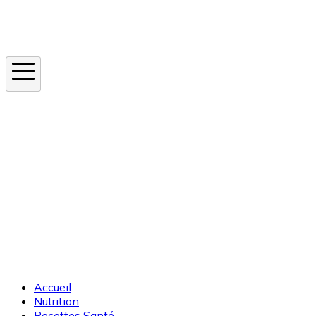
Instagram
En ce moment
Canicule
Cancer de la peau
Apnée du sommeil
Moustique tigre
Accueil
Nutrition
Recettes Santé