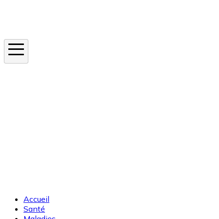
Instagram
En ce moment
Canicule
Cancer de la peau
Apnée du sommeil
Moustique tigre
Accueil
Santé
Maladies