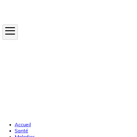
Instagram
En ce moment
Canicule
Cancer de la peau
Apnée du sommeil
Moustique tigre
Accueil
Santé
Maladies