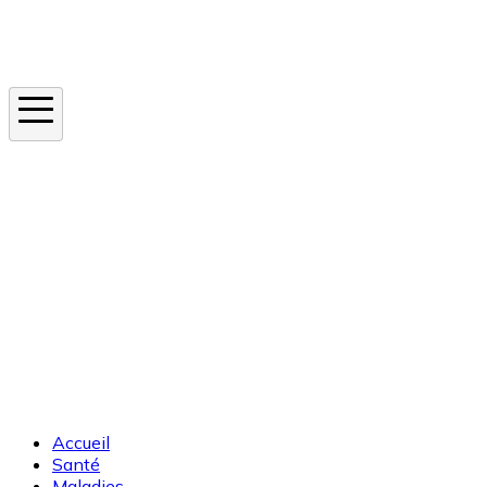
Instagram
En ce moment
Canicule
Cancer de la peau
Apnée du sommeil
Moustique tigre
Accueil
Santé
Maladies