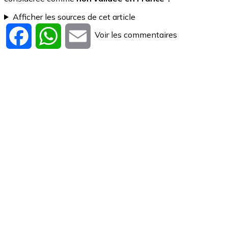
Afficher les sources de cet article
Voir les commentaires
Facebook
WhatsApp
Email