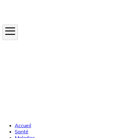
Instagram
En ce moment
Canicule
Cancer de la peau
Apnée du sommeil
Moustique tigre
Accueil
Santé
Maladies