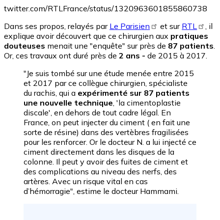
twitter.com/RTLFrance/status/1320963601855860738
Dans ses propos, relayés par
Le Parisien
et sur
RTL
, il
explique avoir découvert que ce chirurgien aux
pratiques
douteuses
menait une "enquête" sur près de
87 patients
.
Or, ces travaux ont duré près de
2 ans -
de 2015 à 2017.
"Je suis tombé sur une étude menée entre 2015
et 2017 par ce collègue chirurgien, spécialiste
du rachis, qui a
expérimenté sur 87 patients
une nouvelle technique
, 'la cimentoplastie
discale', en dehors de tout cadre légal. En
France, on peut injecter du ciment ( en fait une
sorte de résine) dans des vertèbres fragilisées
pour les renforcer. Or le docteur N. a lui injecté ce
ciment directement dans les disques de la
colonne. Il peut y avoir des fuites de ciment et
des complications au niveau des nerfs, des
artères. Avec un risque vital en cas
d’hémorragie", estime le docteur Hammami.