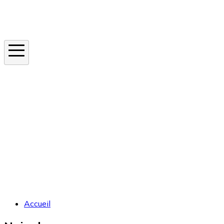
Instagram
En ce moment
Canicule
Cancer de la peau
Apnée du sommeil
Moustique tigre
Accueil