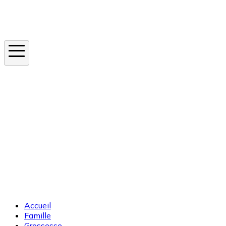
Instagram
En ce moment
Canicule
Cancer de la peau
Apnée du sommeil
Moustique tigre
Accueil
Famille
Grossesse