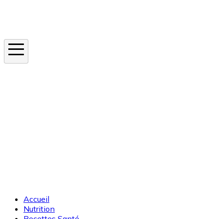
Instagram
En ce moment
Canicule
Cancer de la peau
Apnée du sommeil
Moustique tigre
Accueil
Nutrition
Recettes Santé