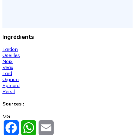
Ingrédients
Lardon
Oseilles
Noix
Veau
Lard
Oignon
Epinard
Persil
Sources :
MG
Facebook
WhatsApp
Email