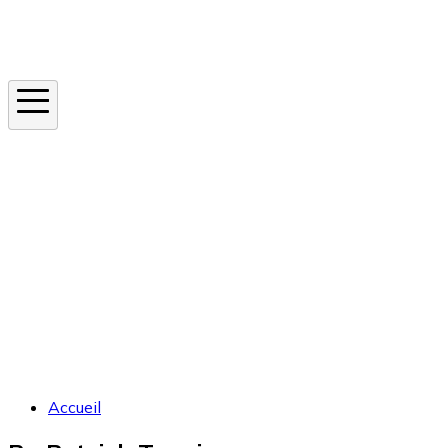
Instagram
En ce moment
Canicule
Cancer de la peau
Apnée du sommeil
Moustique tigre
Accueil