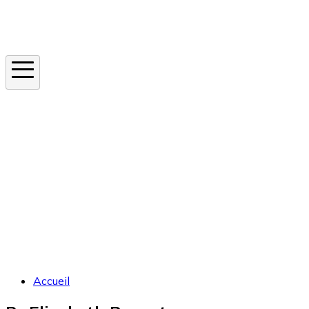
Instagram
En ce moment
Canicule
Cancer de la peau
Apnée du sommeil
Moustique tigre
Accueil