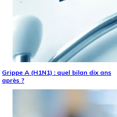
Grippe A (H1N1) : quel bilan dix ans
après ?
Image