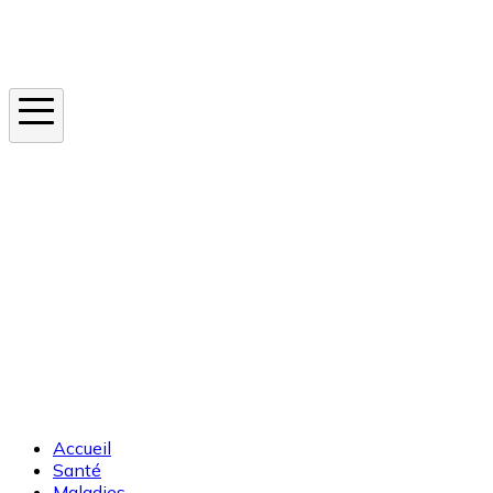
Instagram
En ce moment
Canicule
Cancer de la peau
Apnée du sommeil
Moustique tigre
Accueil
Santé
Maladies