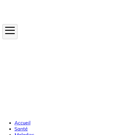
Instagram
En ce moment
Canicule
Cancer de la peau
Apnée du sommeil
Moustique tigre
Accueil
Santé
Maladies