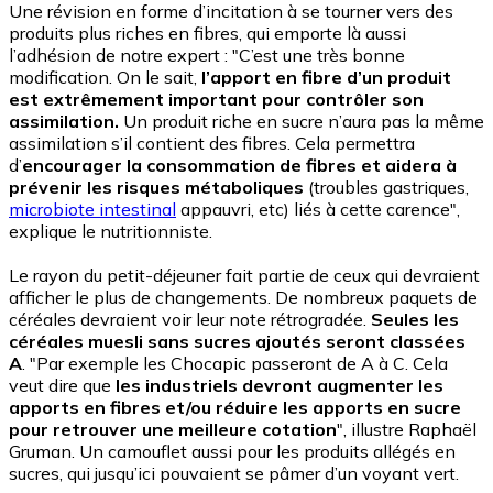
Une révision en forme d’incitation à se tourner vers des
produits plus riches en fibres, qui emporte là aussi
l’adhésion de notre expert : "C’est une très bonne
modification. On le sait,
l’apport en fibre d’un produit
est extrêmement important pour contrôler son
assimilation.
Un produit riche en sucre n’aura pas la même
assimilation s’il contient des fibres. Cela permettra
d’
encourager la consommation de fibres et aidera à
prévenir les risques métaboliques
(troubles gastriques,
microbiote intestinal
appauvri, etc) liés à cette carence",
explique le nutritionniste.
Le rayon du petit-déjeuner fait partie de ceux qui devraient
afficher le plus de changements. De nombreux paquets de
céréales devraient voir leur note rétrogradée.
Seules les
céréales muesli sans sucres ajoutés seront classées
A
. "Par exemple les Chocapic passeront de A à C. Cela
veut dire que
les industriels devront augmenter les
apports en fibres et/ou réduire les apports en sucre
pour retrouver une meilleure cotation
", illustre Raphaël
Gruman. Un camouflet aussi pour les produits allégés en
sucres, qui jusqu’ici pouvaient se pâmer d’un voyant vert.