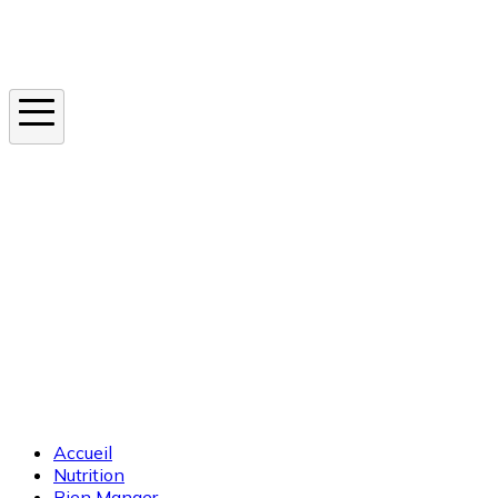
Instagram
En ce moment
Canicule
Cancer de la peau
Apnée du sommeil
Moustique tigre
Accueil
Nutrition
Bien Manger