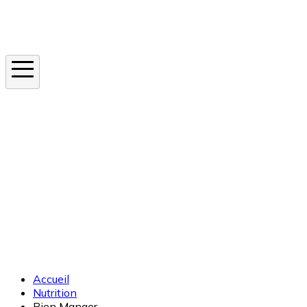
Instagram
En ce moment
Canicule
Cancer de la peau
Apnée du sommeil
Moustique tigre
Accueil
Nutrition
Bien Manger