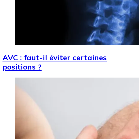
AVC : faut-il éviter certaines
positions ?
Image