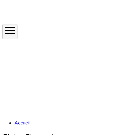
Instagram
En ce moment
Canicule
Cancer de la peau
Apnée du sommeil
Moustique tigre
Accueil