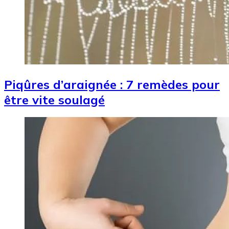
Piqûres d’araignée : 7 remèdes pour
être vite soulagé
Image