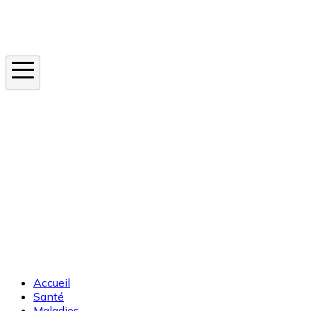
Instagram
En ce moment
Canicule
Cancer de la peau
Apnée du sommeil
Moustique tigre
Accueil
Santé
Maladies