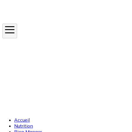
Instagram
En ce moment
Canicule
Cancer de la peau
Apnée du sommeil
Moustique tigre
Accueil
Nutrition
Bien Manger