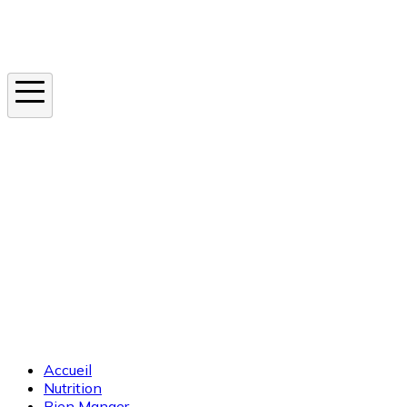
Instagram
En ce moment
Canicule
Cancer de la peau
Apnée du sommeil
Moustique tigre
Accueil
Nutrition
Bien Manger