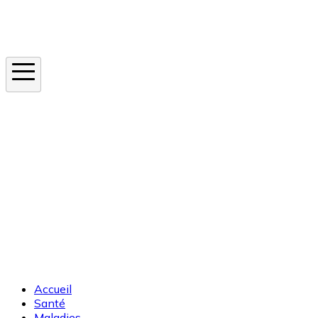
Instagram
En ce moment
Canicule
Cancer de la peau
Apnée du sommeil
Moustique tigre
Accueil
Santé
Maladies