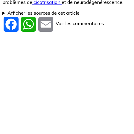
problèmes de
cicatrisation
et de neurodégénérescence.
Afficher les sources de cet article
Voir les commentaires
Facebook
WhatsApp
Email