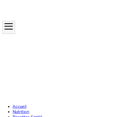
Instagram
En ce moment
Canicule
Cancer de la peau
Apnée du sommeil
Moustique tigre
Accueil
Nutrition
Recettes Santé