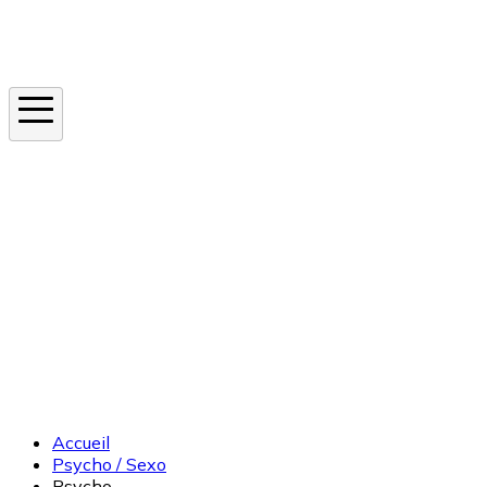
Instagram
En ce moment
Canicule
Cancer de la peau
Apnée du sommeil
Moustique tigre
Accueil
Psycho / Sexo
Psycho