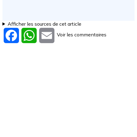
Afficher les sources de cet article
Voir les commentaires
Facebook
WhatsApp
Email