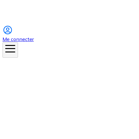
Instagram
Me connecter
En ce moment
Canicule
Cancer de la peau
Apnée du sommeil
Moustique tigre