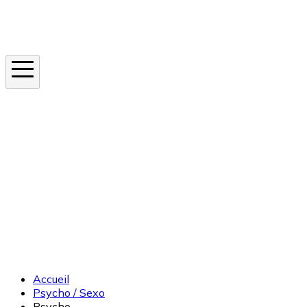
Instagram
En ce moment
Canicule
Cancer de la peau
Apnée du sommeil
Moustique tigre
Accueil
Psycho / Sexo
Psycho