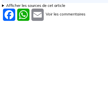
Afficher les sources de cet article
Voir les commentaires
Facebook
WhatsApp
Email