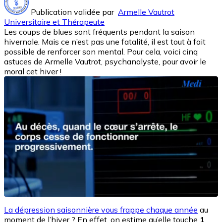
Publication validée par
Armelle Vautrot
Universitaire et Thérapeute
Les coups de blues sont fréquents pendant la saison
hivernale. Mais ce n’est pas une fatalité, il est tout à fait
possible de renforcer son mental. Pour cela, voici cinq
astuces de Armelle Vautrot, psychanalyste, pour avoir le
moral cet hiver !
La dépression saisonnière vous frappe chaque année
au
moment de l’hiver ? En effet, on estime qu’elle touche
1