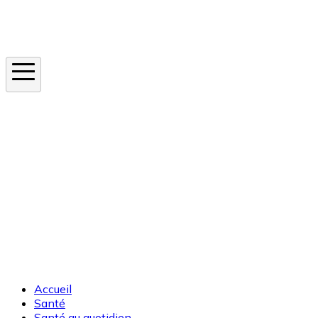
Instagram
En ce moment
Canicule
Cancer de la peau
Apnée du sommeil
Moustique tigre
Accueil
Santé
Santé au quotidien