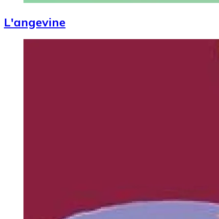
L'angevine
Image