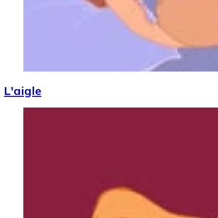
L'aigle
Image