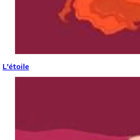
L'étoile
Image