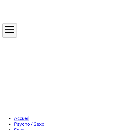
Instagram
En ce moment
Canicule
Cancer de la peau
Apnée du sommeil
Moustique tigre
Accueil
Psycho / Sexo
Sexo