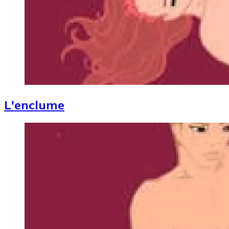
L'enclume
Image