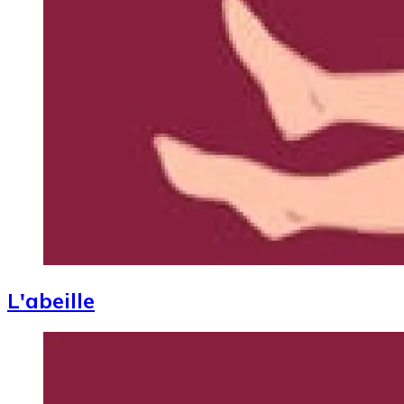
L'abeille
Image